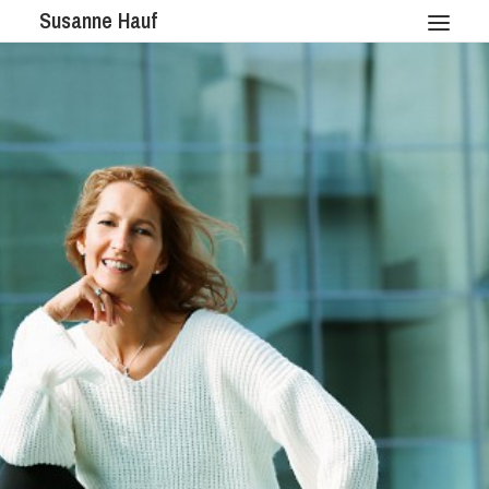
Susanne Hauf
STARTSEITE
COACHING
MEIN ANGEBOT
ÜBER MICH
REFERENZEN
KONTAKT